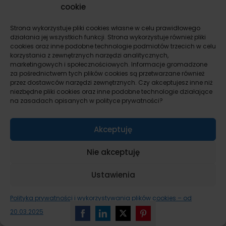
Jeśli korzystasz z
komunikacji miejskiej
, zwróć
cookie
uwagę na:
Strona wykorzystuje pliki cookies własne w celu prawidłowego
działania jej wszystkich funkcji. Strona wykorzystuje również pliki
Odległość do najbliższych
przystanków
cookies oraz inne podobne technologie podmiotów trzecich w celu
Częstotliwość kursowania
autobusów i
korzystania z zewnętrznych narzędzi analitycznych,
marketingowych i społecznościowych. Informacje gromadzone
tramwajów
za pośrednictwem tych plików cookies są przetwarzane również
Liczbę
bezpośrednich połączeń
do centrum
przez dostawców narzędzi zewnętrznych. Czy akceptujesz inne niż
niezbędne pliki cookies oraz inne podobne technologie działające
Dostępność
komunikacji nocnej
na zasadach opisanych w polityce prywatności?
Dla kierowców istotne będą:
Akceptuję
Miejsca parkingowe
– ich liczba i sposób
Nie akceptuję
przydziału
Stan
dróg dojazdowych
do osiedla
Ustawienia
Natężenie ruchu w okolicy
Polityka prywatności i wykorzystywania plików cookies – od
Alternatywne
trasy przejazdu
w razie korków
20.03.2025
Sprawdź też
infrastrukturę dla rowerzystów
.