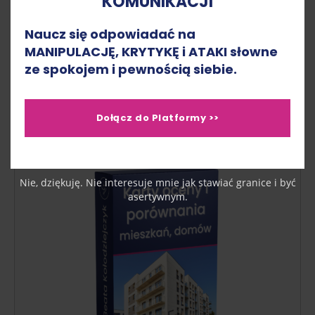
KOMUNIKACJI
Dobrym pomysłem jest stworzenie
miesięcznego
Naucz się odpowiadać na
zestawienia wszystkich potencjalnych wydatków.
MANIPULACJĘ, KRYTYKĘ i ATAKI słowne
Dodaj do nich 10-15% rezerwy na nieprzewidziane
ze spokojem i pewnością siebie.
sytuacje. Taka kalkulacja pomoże Ci ocenić, czy stać
Cię na utrzymanie wymarzonego mieszkania.
Dołącz do Platformy >>
Nie, dziękuję. Nie interesuje mnie jak stawiać granice i być
asertywnym.