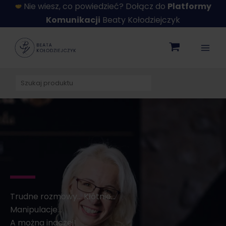
Przejdź
Nie wiesz, co powiedzieć? Dołącz do
Platformy
do
Komunikacji
Beaty Kołodziejczyk
treści
Szukaj
Trudne rozmowy… Kłótnie…
Manipulacje…
A można inaczej!