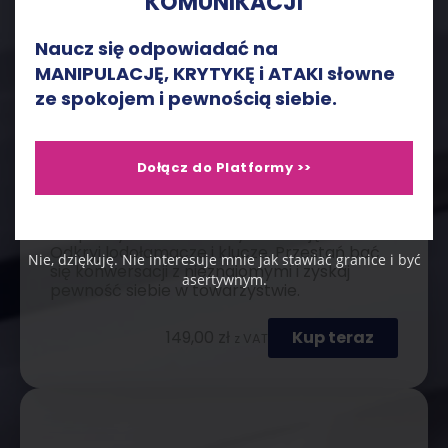
KOMUNIKACJI
Naucz się odpowiadać na
MANIPULACJĘ, KRYTYKĘ i ATAKI słowne
ze spokojem i pewnością siebie.
Dołącz do Platformy >>
Lodołamacze i klucze, czyli jak z łatwością
rozpocząć każdą rozmowę
Rozpoczynanie rozmowy to umiejętność!
Odkryj lodołamacze i klucze. Przestań bać
Nie, dziękuję. Nie interesuje mnie jak stawiać granice i być
się konwersacji z nieznajomymi i zyskaj
asertywnym.
pewność siebie w towarzystwie.
149,00
zł
Kup teraz
z VAT