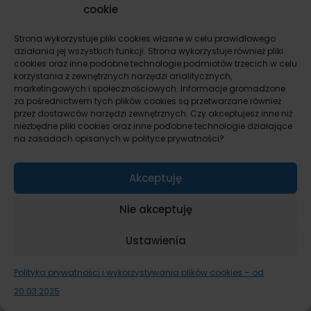
cookie
A dodatkowo o trikach negocjacyjnych i
Strona wykorzystuje pliki cookies własne w celu prawidłowego
komunikacji międzyludzkiej dowiesz się ode mnie
działania jej wszystkich funkcji. Strona wykorzystuje również pliki
dużo więcej niż z oficjalnych artykułów.
cookies oraz inne podobne technologie podmiotów trzecich w celu
korzystania z zewnętrznych narzędzi analitycznych,
marketingowych i społecznościowych. Informacje gromadzone
Obserwuj mnie w mediach społecznościowych,
za pośrednictwem tych plików cookies są przetwarzane również
poznaj mnie lepiej i sprawdź, ile nauczysz się od
przez dostawców narzędzi zewnętrznych. Czy akceptujesz inne niż
niezbędne pliki cookies oraz inne podobne technologie działające
osoby, która robi to w praktyce.
na zasadach opisanych w polityce prywatności?
Facebook
Instagram
Pinterest
YouTube
TikTok
Akceptuję
Nie akceptuję
Ustawienia
Polityka prywatności i wykorzystywania plików cookies – od
20.03.2025