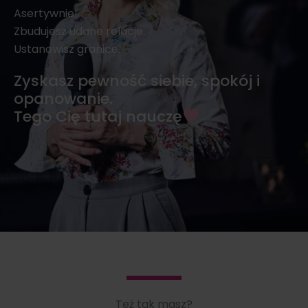
Asertywnie!
Zbudujesz udane relacje.
Ustanowisz granice.
Zyskasz pewność siebie, spokój i
opanowanie.
Tego Cię tutaj nauczę
Też tak masz?