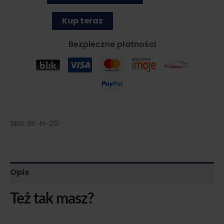
Umowa
przedwstępna
Kup teraz
kupna-
sprzedaży
Bezpieczne płatności
nieruchomości
z
KW
(z
zadatkiem)
SKU:
BK-N-213
Opis
Też tak masz?