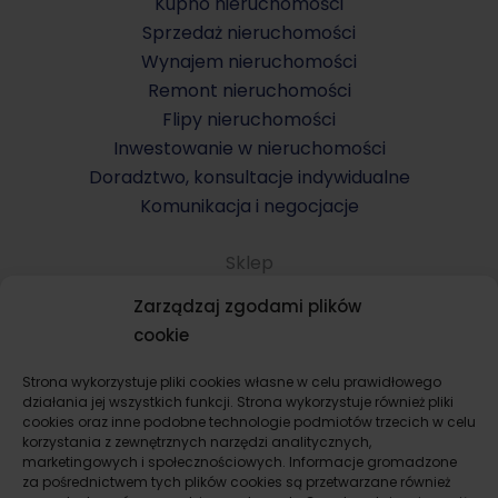
Kupno nieruchomości
Sprzedaż nieruchomości
Wynajem nieruchomości
Remont nieruchomości
Flipy nieruchomości
Inwestowanie w nieruchomości
Doradztwo, konsultacje indywidualne
Komunikacja i negocjacje
Sklep
Komunikacja i negocjacje
Zarządzaj zgodami plików
Konsultacje indywidualne
cookie
Kupno mieszkania i domu
Sprzedaż mieszkania i domu
Strona wykorzystuje pliki cookies własne w celu prawidłowego
działania jej wszystkich funkcji. Strona wykorzystuje również pliki
Wynajem mieszkania i domu
cookies oraz inne podobne technologie podmiotów trzecich w celu
Remont i wykończenie mieszkania, domu
korzystania z zewnętrznych narzędzi analitycznych,
marketingowych i społecznościowych. Informacje gromadzone
Flipy dla startujących
za pośrednictwem tych plików cookies są przetwarzane również
Inwestowanie w nieruchomości prywatnie