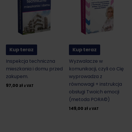
Kup teraz
Kup teraz
Inspekcja techniczna
Wyzwalacze w
mieszkania i domu przed
komunikacji, czyli co Cię
zakupem.
wyprowadza z
równowagi + instrukcja
97,00
zł
z VAT
obsługi Twoich emocji
(metoda PORA©)
149,00
zł
z VAT