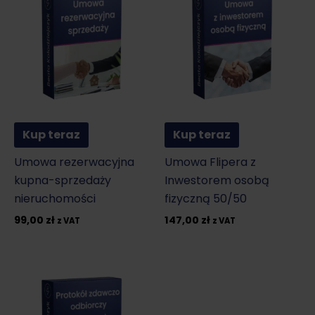
Kup teraz
Kup teraz
Umowa rezerwacyjna
Umowa Flipera z
kupna-sprzedaży
Inwestorem osobą
nieruchomości
fizyczną 50/50
99,00
zł
147,00
zł
z VAT
z VAT