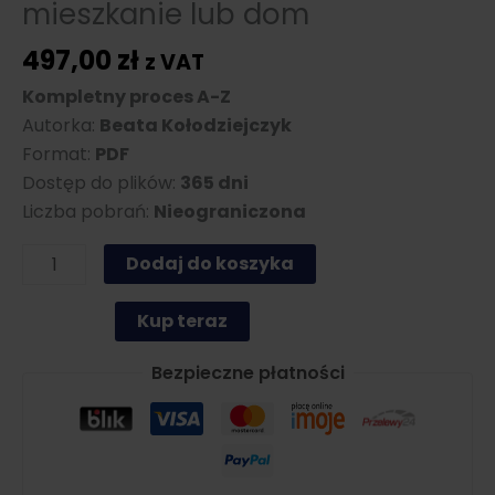
mieszkanie lub dom
497,00
zł
z VAT
Kompletny proces A-Z
Autorka:
Beata Kołodziejczyk
Format:
PDF
Dostęp do plików:
365 dni
Liczba pobrań:
Nieograniczona
ilość
Dodaj do koszyka
Poradnik
Sprzedającego
Kup teraz
swoje
mieszkanie
Bezpieczne płatności
lub
dom