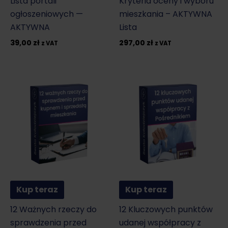
Lista portali
Kryteria oceny i wyboru
ogłoszeniowych —
mieszkania – AKTYWNA
AKTYWNA
Lista
39,00
zł
297,00
zł
z VAT
z VAT
Kup teraz
Kup teraz
12 Ważnych rzeczy do
12 Kluczowych punktów
sprawdzenia przed
udanej współpracy z