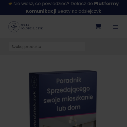
Przejdź
Nie wiesz, co powiedzieć? Dołącz do
Platformy
do
Komunikacji
Beaty Kołodziejczyk
treści
Szukaj