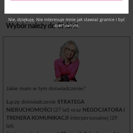
swoją nieruchomość, oszczędzając znaczną
część jej wartości
Nie, dziękuję. Nie interesuje mnie jak stawiać granice i być
asertywnym.
Wybór należy do Ciebie!
Jakie mam w tym doświadczenie?
Łączę doświadczenie
STRATEGA
NIERUCHOMOŚCI
(27 lat) oraz
NEGOCJATORA i
TRENERA KOMUNIKACJI
interpersonalnej (29
lat).