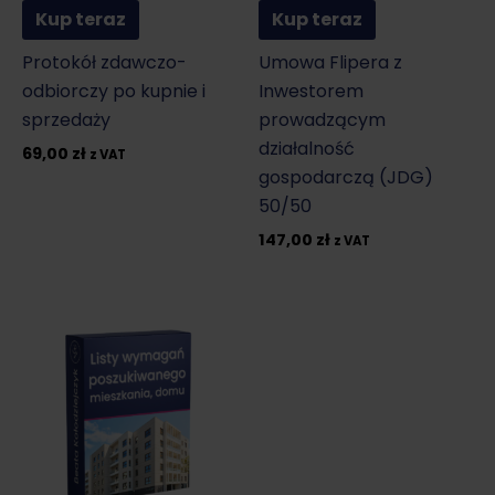
Kup teraz
Kup teraz
Protokół zdawczo-
Umowa Flipera z
odbiorczy po kupnie i
Inwestorem
sprzedaży
prowadzącym
działalność
69,00
zł
z VAT
gospodarczą (JDG)
50/50
147,00
zł
z VAT