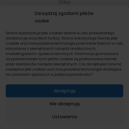
Sklep
Komunikacja i negocjacje
Zarządzaj zgodami plików
Konsultacje indywidualne
cookie
Kupno mieszkania i domu
Sprzedaż mieszkania i domu
Strona wykorzystuje pliki cookies własne w celu prawidłowego
działania jej wszystkich funkcji. Strona wykorzystuje również pliki
Wynajem mieszkania i domu
cookies oraz inne podobne technologie podmiotów trzecich w celu
Remont i wykończenie mieszkania, domu
korzystania z zewnętrznych narzędzi analitycznych,
marketingowych i społecznościowych. Informacje gromadzone
Flipy dla startujących
za pośrednictwem tych plików cookies są przetwarzane również
Inwestowanie w nieruchomości prywatnie
przez dostawców narzędzi zewnętrznych. Czy akceptujesz inne niż
Inwestowanie w nieruchomości jako firma
niezbędne pliki cookies oraz inne podobne technologie działające
na zasadach opisanych w polityce prywatności?
Pakiety inwestycyjne
Bez kategorii
Akceptuję
Check listy kontrolne i formularze
Umowy i protokoły
Nie akceptuję
Kalkulatory inwestycyjne flipa
Ebooki i poradniki
Ustawienia