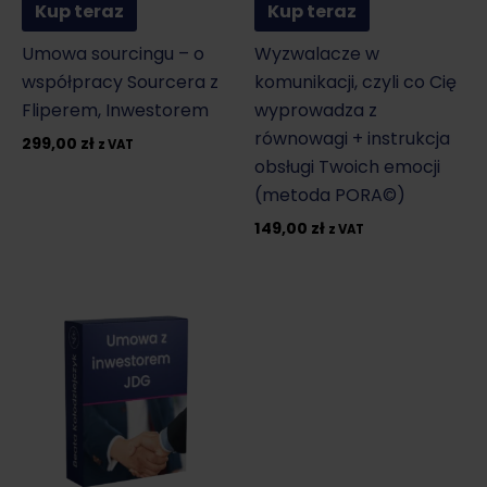
Kup teraz
Kup teraz
Umowa sourcingu – o
Wyzwalacze w
współpracy Sourcera z
komunikacji, czyli co Cię
Fliperem, Inwestorem
wyprowadza z
równowagi + instrukcja
299,00
zł
z VAT
obsługi Twoich emocji
(metoda PORA©)
149,00
zł
z VAT