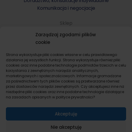
Doradztwo, konsultacje indywidualne
Komunikacja i negocjacje
Sklep
Komunikacja i negocjacje
Zarządzaj zgodami plików
Konsultacje indywidualne
cookie
Kupno mieszkania i domu
Sprzedaż mieszkania i domu
Strona wykorzystuje pliki cookies własne w celu prawidłowego
działania jej wszystkich funkcji. Strona wykorzystuje również pliki
Wynajem mieszkania i domu
cookies oraz inne podobne technologie podmiotów trzecich w celu
Remont i wykończenie mieszkania, domu
korzystania z zewnętrznych narzędzi analitycznych,
marketingowych i społecznościowych. Informacje gromadzone
Flipy dla startujących
za pośrednictwem tych plików cookies są przetwarzane również
Inwestowanie w nieruchomości prywatnie
przez dostawców narzędzi zewnętrznych. Czy akceptujesz inne niż
Inwestowanie w nieruchomości jako firma
niezbędne pliki cookies oraz inne podobne technologie działające
na zasadach opisanych w polityce prywatności?
Pakiety inwestycyjne
Bez kategorii
Akceptuję
Check listy kontrolne i formularze
Umowy i protokoły
Nie akceptuję
Kalkulatory inwestycyjne flipa