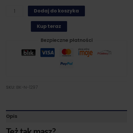
ilość
Dodaj do koszyka
Lista
portali
Kup teraz
ogłoszeniowych
—
Bezpieczne płatności
AKTYWNA
SKU:
BK-N-1297
Opis
Też tak masz?