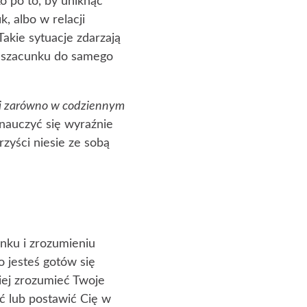
ko po to, by uniknąć
, albo w relacji
akie sytuacje zdarzają
y szacunku do samego
ji zarówno w codziennym
nauczyć się wyraźnie
rzyści niesie ze sobą
nku i zrozumieniu
o jesteś gotów się
piej zrozumieć Twoje
ść lub postawić Cię w