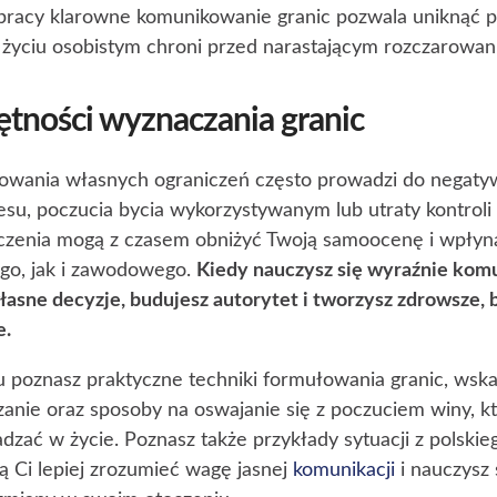
pracy klarowne komunikowanie granic pozwala uniknąć 
 życiu osobistym chroni przed narastającym rozczarowani
ętności wyznaczania granic
zowania własnych ograniczeń często prowadzi do negaty
su, poczucia bycia wykorzystywanym lub utraty kontrol
czenia mogą z czasem obniżyć Twoją samoocenę i wpłyn
go, jak i zawodowego.
Kiedy nauczysz się wyraźnie kom
asne decyzje, budujesz autorytet i tworzysz zdrowsze, b
e.
łu poznasz praktyczne techniki formułowania granic, wsk
anie oraz sposoby na oswajanie się z poczuciem winy, k
dzać w życie. Poznasz także przykłady sytuacji z polski
ą Ci lepiej zrozumieć wagę jasnej
komunikacji
i nauczysz 