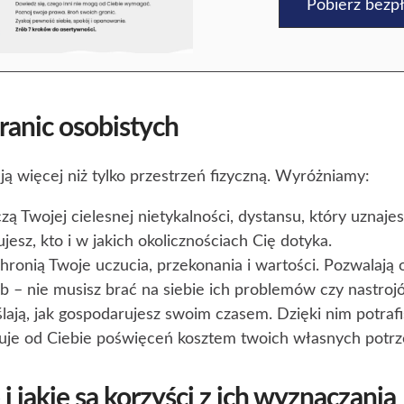
Pobierz bezpł
ranic osobistych
ą więcej niż tylko przestrzeń fizyczną. Wyróżniamy:
czą Twojej cielesnej nietykalności, dystansu, który uznaje
esz, kto i w jakich okolicznościach Cię dotyka.
chronią Twoje uczucia, przekonania i wartości. Pozwalają
b – nie musisz brać na siebie ich problemów czy nastroj
ślają, jak gospodarujesz swoim czasem. Dzięki nim potraf
kuje od Ciebie poświęceń kosztem twoich własnych potrz
 i jakie są korzyści z ich wyznaczania