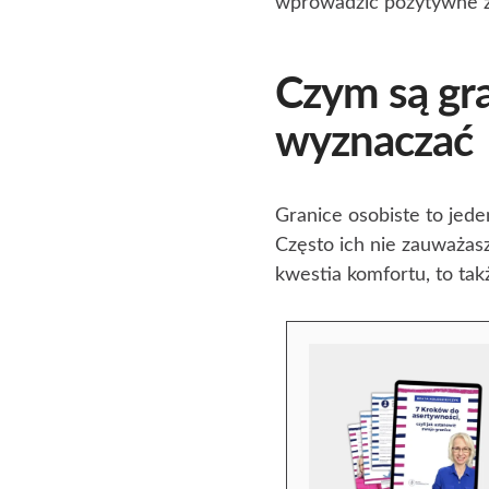
wprowadzić pozytywne z
Czym są gra
wyznaczać
Granice osobiste to jede
Często ich nie zauważasz
kwestia komfortu, to tak