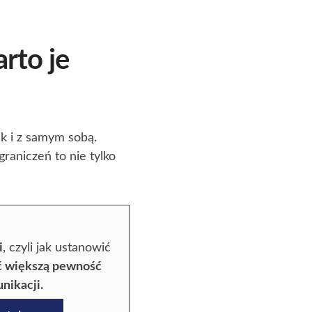
rto je
ak i z samym sobą.
raniczeń to nie tylko
i
, czyli jak ustanowić
ać większą pewność
nikacji.