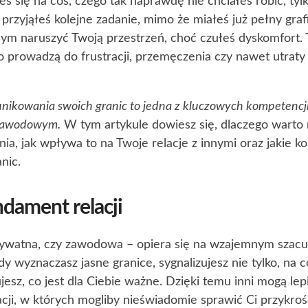
eś się na coś, czego tak naprawdę nie chciałeś robić, tyl
rzyjąłeś kolejne zadanie, mimo że miałeś już pełny grafik
ym naruszyć Twoją przestrzeń, choć czułeś dyskomfort. T
to prowadzą do frustracji, przemęczenia czy nawet utrat
nikowania swoich granic to jedna z kluczowych kompetenc
u zawodowym.
W tym artykule dowiesz się, dlaczego warto 
ia, jak wpływa to na Twoje relacje z innymi oraz jakie ko
nic.
ndament relacji
prywatna, czy zawodowa – opiera się na wzajemnym szacu
y wyznaczasz jasne granice, sygnalizujesz nie tylko, na c
ujesz, co jest dla Ciebie ważne. Dzięki temu inni mogą le
acji, w których mogliby nieświadomie sprawić Ci przykro