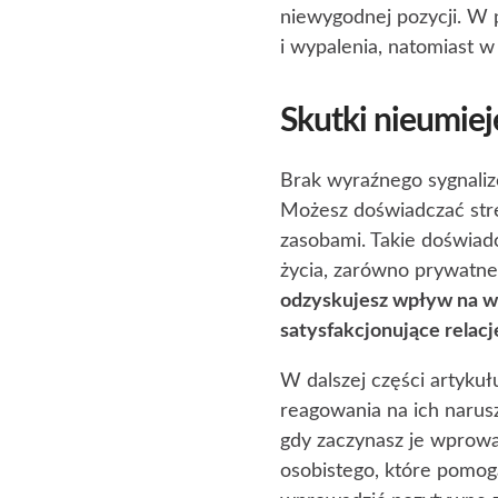
niewygodnej pozycji. W 
i wypalenia, natomiast w
Skutki nieumiej
Brak wyraźnego sygnali
Możesz doświadczać stre
zasobami. Takie doświad
życia, zarówno prywatne
odzyskujesz wpływ na wł
satysfakcjonujące relacj
W dalszej części artyku
reagowania na ich narusz
gdy zaczynasz je wprowa
osobistego, które pomog