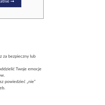
atnie
sz za bezpieczny lub
 oddzielić Twoje emocje
ów.
isz powiedzieć „nie”
eb.