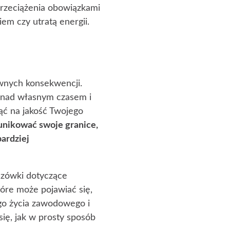
przeciążenia obowiązkami
em czy utratą energii.
wnych konsekwencji.
i nad własnym czasem i
ąć na jakość Twojego
unikować swoje granice,
ardziej
azówki dotyczące
tóre może pojawiać się,
ego życia zawodowego i
się, jak w prosty sposób