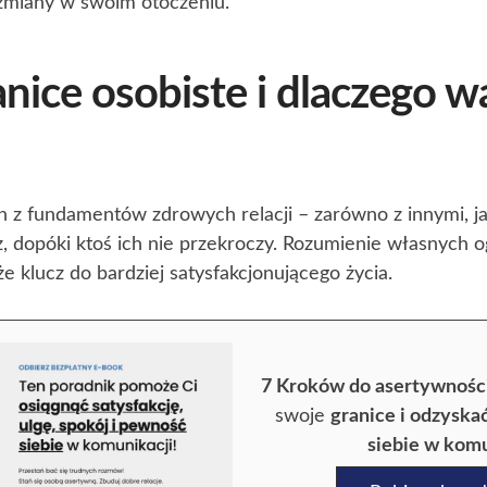
miany w swoim otoczeniu.
nice osobiste i dlaczego wa
n z fundamentów zdrowych relacji – zarówno z innymi, j
, dopóki ktoś ich nie przekroczy. Rozumienie własnych og
że klucz do bardziej satysfakcjonującego życia.
7 Kroków do asertywnośc
swoje
granice i odzysk
siebie w komu