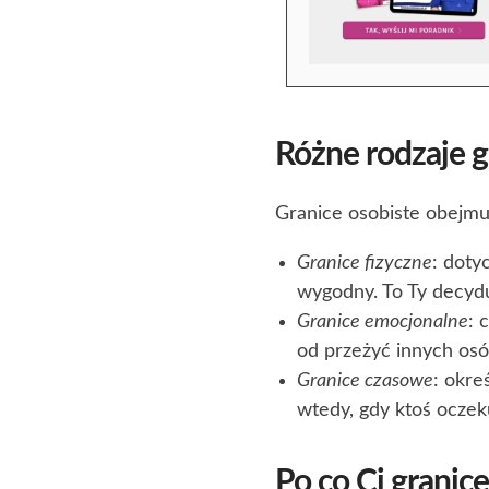
Różne rodzaje g
Granice osobiste obejmuj
Granice fizyczne
: doty
wygodny. To Ty decyduj
Granice emocjonalne
: 
od przeżyć innych osó
Granice czasowe
: okre
wtedy, gdy ktoś ocze
Po co Ci granice