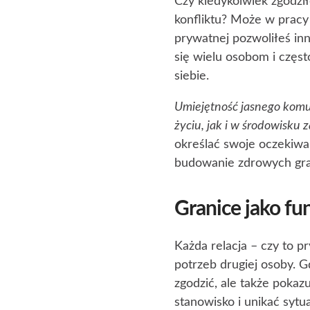
Czy kiedykolwiek zgodził
konfliktu? Może w pracy p
prywatnej pozwoliłeś inn
się wielu osobom i częs
siebie.
Umiejętność jasnego komu
życiu, jak i w środowisk
określać swoje oczekiwan
budowanie zdrowych gra
Granice jako fu
Każda relacja – czy to 
potrzeb drugiej osoby. Gd
zgodzić, ale także pokaz
stanowisko i unikać sytu