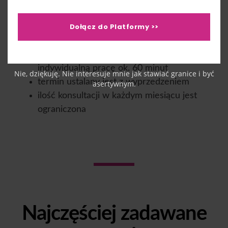
spotkania.
Dołącz do Platformy >>
To usługa indywidualna, dlatego:
zakup oznacza rezerwację czasu na
indywidualną pracę ok. 60 minut
Nie, dziękuję. Nie interesuje mnie jak stawiać granice i być
termin ustalany jest z wyprzedzeniem
asertywnym.
ilość konsultacji w każdym miesiącu jest
ograniczona
Najczęściej zadawane