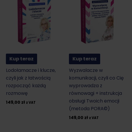
Kup teraz
Kup teraz
Lodołamacze i klucze,
Wyzwalacze w
czyli jak z łatwością
komunikacji, czyli co Cię
rozpocząć każdą
wyprowadza z
rozmowę
równowagi + instrukcja
obsługi Twoich emocji
149,00
zł
z VAT
(metoda PORA©)
149,00
zł
z VAT