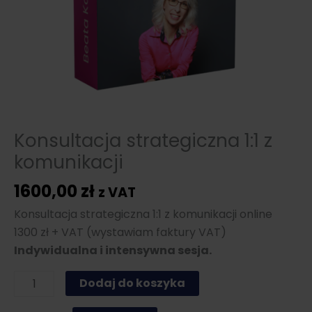
Konsultacja strategiczna 1:1 z
komunikacji
1600,00
zł
z VAT
Konsultacja strategiczna 1:1 z komunikacji online
1300 zł + VAT (wystawiam faktury VAT)
Indywidualna i intensywna sesja.
ilość
Dodaj do koszyka
Konsultacja