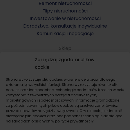
Remont nieruchomości
Flipy nieruchomości
Inwestowanie w nieruchomości
Doradztwo, konsultacje indywidualne
Komunikacja i negocjacje
Sklep
Komunikacja i negocjacje
Zarządzaj zgodami plików
Konsultacje indywidualne
cookie
Kupno mieszkania i domu
Sprzedaż mieszkania i domu
Strona wykorzystuje pliki cookies własne w celu prawidłowego
działania jej wszystkich funkcji. Strona wykorzystuje również pliki
Wynajem mieszkania i domu
cookies oraz inne podobne technologie podmiotów trzecich w celu
Remont i wykończenie mieszkania, domu
korzystania z zewnętrznych narzędzi analitycznych,
marketingowych i społecznościowych. Informacje gromadzone
Flipy dla startujących
za pośrednictwem tych plików cookies są przetwarzane również
Inwestowanie w nieruchomości prywatnie
przez dostawców narzędzi zewnętrznych. Czy akceptujesz inne niż
Inwestowanie w nieruchomości jako firma
niezbędne pliki cookies oraz inne podobne technologie działające
na zasadach opisanych w polityce prywatności?
Pakiety inwestycyjne