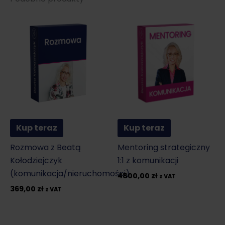
Kup teraz
Kup teraz
Rozmowa z Beatą
Mentoring strategiczny
Kołodziejczyk
1:1 z komunikacji
(komunikacja/nieruchomości)
4800,00
zł
z VAT
369,00
zł
z VAT