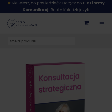
Przejdź
Nie wiesz, co powiedzieć? Dołącz do
Platformy
do
Komunikacji
Beaty Kołodziejczyk
treści
Szukaj