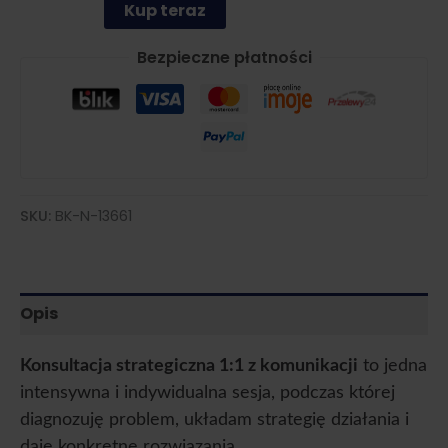
strategiczna
Kup teraz
1:1
z
Bezpieczne płatności
komunikacji
SKU:
BK-N-13661
Opis
Konsultacja strategiczna 1:1 z komunikacji
to jedna
intensywna i indywidualna sesja, podczas której
diagnozuję problem, układam strategię działania i
daję konkretne rozwiązania.