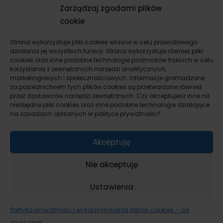
Komunikacja i negocjacje
Zarządzaj zgodami plików
Konsultacje indywidualne
cookie
Kupno mieszkania i domu
Sprzedaż mieszkania i domu
Strona wykorzystuje pliki cookies własne w celu prawidłowego
działania jej wszystkich funkcji. Strona wykorzystuje również pliki
Wynajem mieszkania i domu
cookies oraz inne podobne technologie podmiotów trzecich w celu
Remont i wykończenie mieszkania, domu
korzystania z zewnętrznych narzędzi analitycznych,
marketingowych i społecznościowych. Informacje gromadzone
Flipy dla startujących
za pośrednictwem tych plików cookies są przetwarzane również
Inwestowanie w nieruchomości prywatnie
przez dostawców narzędzi zewnętrznych. Czy akceptujesz inne niż
Inwestowanie w nieruchomości jako firma
niezbędne pliki cookies oraz inne podobne technologie działające
na zasadach opisanych w polityce prywatności?
Pakiety inwestycyjne
Bez kategorii
Akceptuję
Check listy kontrolne i formularze
Umowy i protokoły
Nie akceptuję
Kalkulatory inwestycyjne flipa
Ebooki i poradniki
Ustawienia
© 2026 Kreatywka Sp. z o.o.
Polityka prywatności i wykorzystywania plików cookies – od