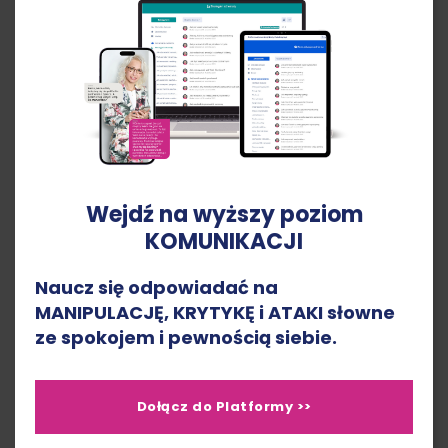
mod
Wejdź na wyższy poziom
KOMUNIKACJI
Flipy na mieszkaniach. Jak zacząć? Wskazówki
krok po kroku
Naucz się odpowiadać na
MANIPULACJĘ, KRYTYKĘ i ATAKI słowne
Poznaj wskazówki, jak zacząć flipowanie
ze spokojem i pewnością siebie.
mieszkań i odnieść sukces na rynku
nieruchomości. Przewodnik krok po…
Dołącz do Platformy >>
Czytaj dalej