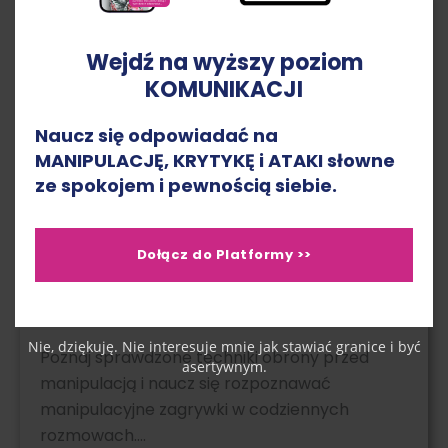
Wejdź na wyższy poziom
KOMUNIKACJI
Naucz się odpowiadać na
MANIPULACJĘ, KRYTYKĘ i ATAKI słowne
ze spokojem i pewnością siebie.
Dołącz do Platformy >>
Jak skutecznie bronić się przed manipulacją w
codziennych rozmowach?
Nie, dziękuję. Nie interesuje mnie jak stawiać granice i być
Poznaj sprawdzone techniki obrony przed
asertywnym.
manipulacją i naucz się rozpoznawać
manipulacyjne zagrywki w codziennych
rozmowach….