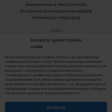
Inwestowanie w nieruchomości
Doradztwo, konsultacje indywidualne
Komunikacja i negocjacje
Sklep
Komunikacja i negocjacje
Zarządzaj zgodami plików
Konsultacje indywidualne
cookie
Kupno mieszkania i domu
Sprzedaż mieszkania i domu
Strona wykorzystuje pliki cookies własne w celu prawidłowego
działania jej wszystkich funkcji. Strona wykorzystuje również pliki
Wynajem mieszkania i domu
cookies oraz inne podobne technologie podmiotów trzecich w celu
Remont i wykończenie mieszkania, domu
korzystania z zewnętrznych narzędzi analitycznych,
marketingowych i społecznościowych. Informacje gromadzone
Flipy dla startujących
za pośrednictwem tych plików cookies są przetwarzane również
Inwestowanie w nieruchomości prywatnie
przez dostawców narzędzi zewnętrznych. Czy akceptujesz inne niż
Inwestowanie w nieruchomości jako firma
niezbędne pliki cookies oraz inne podobne technologie działające
na zasadach opisanych w polityce prywatności?
Pakiety inwestycyjne
Bez kategorii
Akceptuję
Check listy kontrolne i formularze