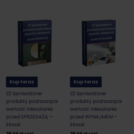
Kup teraz
Kup teraz
22 Sprawdzone
22 Sprawdzone
produkty podnoszące
produkty podnoszące
wartość mieszkania
wartość mieszkania
przed SPRZEDAŻĄ —
przed WYNAJMEM –
Ebook
Ebook
39,00
zł
39,00
zł
z VAT
z VAT