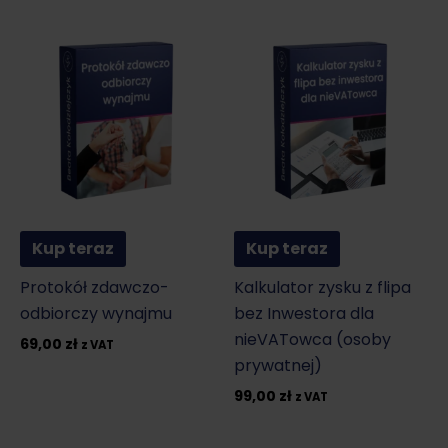
Kup teraz
Kup teraz
Protokół zdawczo-
Kalkulator zysku z flipa
odbiorczy wynajmu
bez Inwestora dla
nieVATowca (osoby
69,00
zł
z VAT
prywatnej)
99,00
zł
z VAT