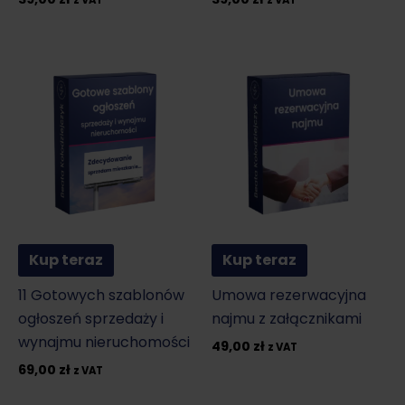
Kup teraz
Kup teraz
11 Gotowych szablonów
Umowa rezerwacyjna
ogłoszeń sprzedaży i
najmu z załącznikami
wynajmu nieruchomości
49,00
zł
z VAT
69,00
zł
z VAT