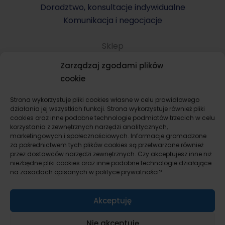
Doradztwo, konsultacje indywidualne
Komunikacja i negocjacje
Sklep
Komunikacja i negocjacje
Zarządzaj zgodami plików
Konsultacje indywidualne
cookie
Kupno mieszkania i domu
Sprzedaż mieszkania i domu
Strona wykorzystuje pliki cookies własne w celu prawidłowego
działania jej wszystkich funkcji. Strona wykorzystuje również pliki
Wynajem mieszkania i domu
cookies oraz inne podobne technologie podmiotów trzecich w celu
Remont i wykończenie mieszkania, domu
korzystania z zewnętrznych narzędzi analitycznych,
marketingowych i społecznościowych. Informacje gromadzone
Flipy dla startujących
za pośrednictwem tych plików cookies są przetwarzane również
Inwestowanie w nieruchomości prywatnie
przez dostawców narzędzi zewnętrznych. Czy akceptujesz inne niż
Inwestowanie w nieruchomości jako firma
niezbędne pliki cookies oraz inne podobne technologie działające
na zasadach opisanych w polityce prywatności?
Pakiety inwestycyjne
Bez kategorii
Akceptuję
Check listy kontrolne i formularze
Umowy i protokoły
Nie akceptuję