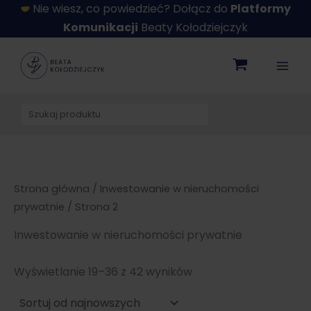
Przejdź
Nie wiesz, co powiedzieć? Dołącz do
Platformy
do
Komunikacji
Beaty Kołodziejczyk
treści
Szukaj
Strona główna
/
Inwestowanie w nieruchomości
prywatnie
/ Strona 2
Inwestowanie w nieruchomości prywatnie
Posortowane
Wyświetlanie 19–36 z 42 wyników
według
najnowszych