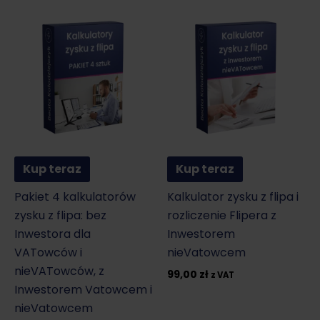
Kup teraz
Kup teraz
Pakiet 4 kalkulatorów
Kalkulator zysku z flipa i
zysku z flipa: bez
rozliczenie Flipera z
Inwestora dla
Inwestorem
VATowców i
nieVatowcem
nieVATowców, z
99,00
zł
z VAT
Inwestorem Vatowcem i
nieVatowcem