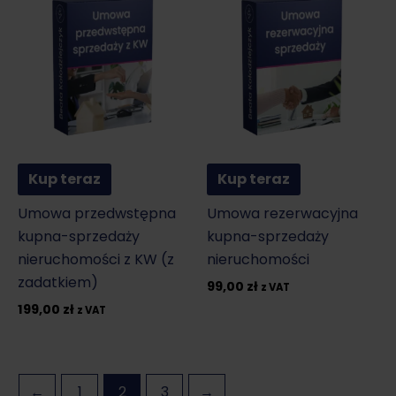
Kup teraz
Kup teraz
Umowa przedwstępna
Umowa rezerwacyjna
kupna-sprzedaży
kupna-sprzedaży
nieruchomości z KW (z
nieruchomości
zadatkiem)
99,00
zł
z VAT
199,00
zł
z VAT
←
1
2
3
→