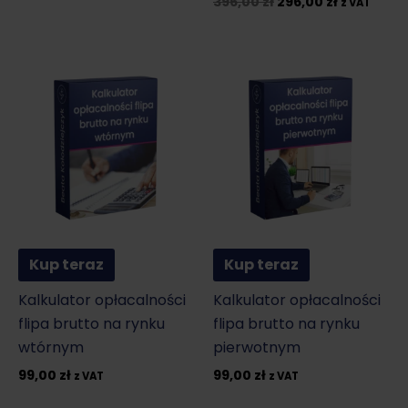
Pierwotna
Aktualna
396,00
zł
296,00
zł
z VAT
cena
cena
wynosiła:
wynosi:
396,00 zł.
296,00 zł.
Kup teraz
Kup teraz
Kalkulator opłacalności
Kalkulator opłacalności
flipa brutto na rynku
flipa brutto na rynku
wtórnym
pierwotnym
99,00
zł
99,00
zł
z VAT
z VAT