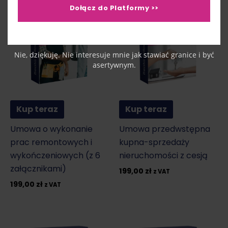
Dołącz do Platformy >>
Nie, dziękuję. Nie interesuje mnie jak stawiać granice i być
asertywnym.
Kup teraz
Kup teraz
Umowa o wykonanie
Umowa przedwstępna
prac remontowych i
kupna-sprzedaży
wykończeniowych (z 6
nieruchomości z cesją
załącznikami)
199,00
zł
z VAT
199,00
zł
z VAT