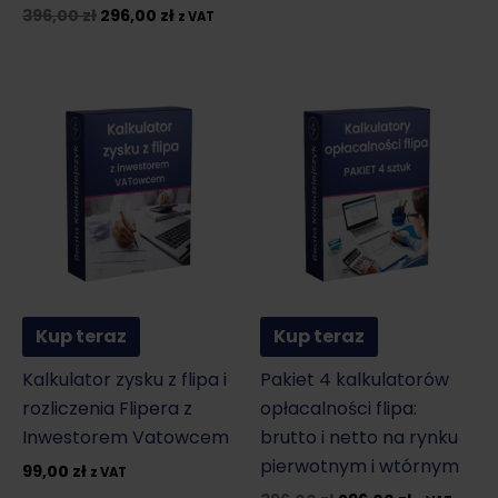
Pierwotna
Aktualna
396,00
zł
296,00
zł
z VAT
cena
cena
wynosiła:
wynosi:
396,00 zł.
296,00 zł.
Kup teraz
Kup teraz
Kalkulator zysku z flipa i
Pakiet 4 kalkulatorów
rozliczenia Flipera z
opłacalności flipa:
Inwestorem Vatowcem
brutto i netto na rynku
pierwotnym i wtórnym
99,00
zł
z VAT