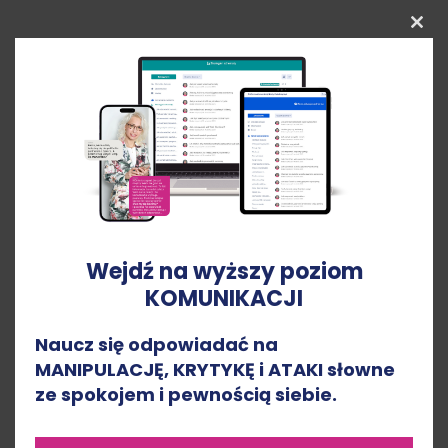
Clo
this
mod
Kup teraz
Kup teraz
Wejdź na wyższy poziom
Konsultacja
Umowa sourcingu – o
KOMUNIKACJI
strategiczna 1:1 z
współpracy Sourcera z
Naucz się odpowiadać na
nieruchomości
Fliperem, Inwestorem
MANIPULACJĘ, KRYTYKĘ i ATAKI słowne
1600,00
zł
299,00
zł
z VAT
z VAT
ze spokojem i pewnością siebie.